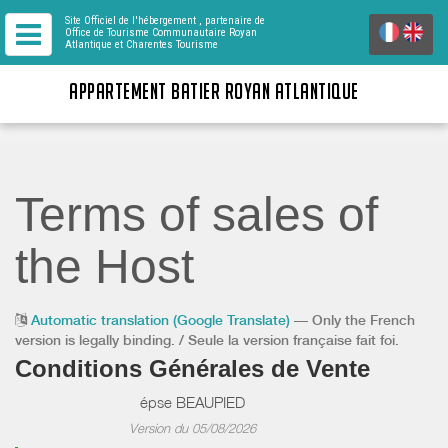
Site Officiel de l'hébergement
, partenaire de
Office de Tourisme Communautaire Royan
Atlantique
et Charentes Tourisme
APPARTEMENT BATIER ROYAN ATLANTIQUE
Terms of sales of
the Host
Automatic translation (Google Translate)
— Only the French
version is legally binding. / Seule la version française fait foi.
Conditions Générales de Vente
épse BEAUPIED
Version du 05/08/2026