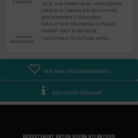
d'appoints
Un lit, une chaise haute, une baignoire
bébé et un matelas à linger sont mis
gracieusement à disposition.
Ceux-ci sont désinfectés à chaque
location selon la demande.
Animaux
Les animaux ne sont pas admis.
domestiques
Voir mes recommandations
Mon Livret d'Accueil
APPARTEMENT BATIER ROYAN ATLANTIQUE