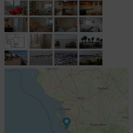
Royan en toute liberté, sans se soucier du
stationnement grâce au parking privé couvert mis à
disposition. Un second emplacement, un local privatif à
vélos, le Wi-Fi ainsi qu'un équipement complet pour
bébé permettent de voyager sereinement, quelle que soit
la composition de la famille.
Au-delà de Royan, le territoire invite chaque jour à une
nouvelle découverte. Admirer les villas Belle Époque et
l'architecture des années 1950 qui font l'identité de la
station, explorer les villages de Talmont-sur-Gironde et
Mornac-sur-Seudre, classés parmi les Plus Beaux
Villages de France, embarquer vers les îles de l'estuaire,
déguster les huîtres des ports ostréicoles ou parcourir
les marais et les vignobles de l'arrière-pays.
Parce qu'un séjour réussi passe aussi par les bonnes
adresses, Réjane et Alain partagent volontiers leurs
conseils et mettent à disposition une documentation
complète pour découvrir les incontournables comme les