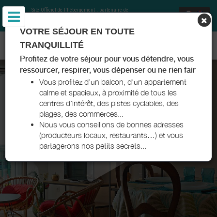
Site Officiel de l'hébergement
, partenaire de
Office de Tourisme Communautaire Royan
Atlantique
et Charentes Tourisme
VOTRE SÉJOUR EN TOUTE
APPARTEMENT BATIER ROYAN ATLANTIQUE
TRANQUILLITÉ
Profitez de votre séjour pour vous détendre, vous
ressourcer, respirer, vous dépenser ou ne rien fair
Vous profitez d’un balcon, d'un appartement
calme et spacieux, à proximité de tous les
centres d'intérêt, des pistes cyclables, des
plages, des commerces...
Nous vous conseillons de bonnes adresses
(producteurs locaux, restaurants…) et vous
partagerons nos petits secrets...