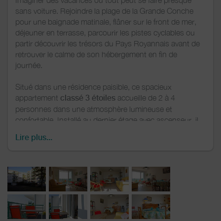
sans voiture. Rejoindre la plage de la Grande Conche
pour une baignade matinale, flâner sur le front de mer,
déjeuner en terrasse, parcourir les pistes cyclables ou
partir découvrir les trésors du Pays Royannais avant de
retrouver le calme de son hébergement en fin de
journée.
Situé dans une résidence paisible, ce spacieux
appartement
classé 3 étoiles
accueille de 2 à 4
personnes dans une atmosphère lumineuse et
confortable. Installé au dernier étage avec ascenseur, il
offre de beaux volumes, un vaste séjour ouvert sur un
Lire plus...
balcon exposé sud-ouest, deux chambres, une cuisine
entièrement équipée et tout le confort nécessaire pour
profiter pleinement du séjour.
Son emplacement constitue l'un de ses plus grands
atouts. En moins de dix minutes, rejoindre à pied la
plage, les commerces, le marché, les restaurants, le port
ou les pistes cyclables. Une situation idéale pour vivre