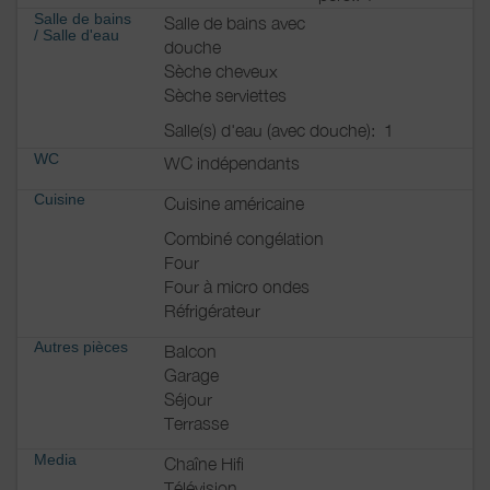
Salle de bains
Salle de bains avec
commerces.
/
Salle d'eau
douche
Parking privé couvert, second stationnement et
Sèche cheveux
local privatif à vélos.
Sèche serviettes
Wi-Fi et équipement complet pour bébé.
Conseils personnalisés pour découvrir Royan
Salle(s) d'eau (avec douche):
1
Atlantique.
WC
WC indépendants
Tarif spécial curistes en avril et mai 2027
: 800
€ les 3 semaines (taxe de séjour incluse)
Cuisine
Cuisine américaine
Option payante à la demande : lits faits et
Combiné congélation
fourniture de draps ; linge de maison.
Four
Four à micro ondes
Réfrigérateur
Autres pièces
Balcon
Garage
Séjour
Terrasse
Media
Chaîne Hifi
Télévision