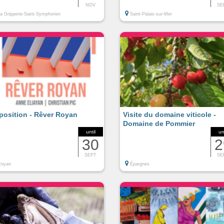
NOV
SE
a Gripperie-Saint-Symphorien
Saint-Palais-sur-Mer
position - Rêver Royan
Visite du domaine viticole -
Domaine de Pommier
until
un
30
2
SEPT
SE
Royan
Épargnes