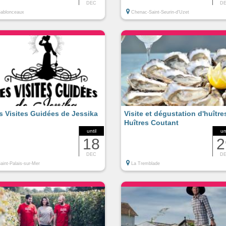
DEC
D
ablonceaux
Chenac-Saint-Seurin-d'Uzet
s Visites Guidées de Jessika
Visite et dégustation d'huîtres
Huîtres Coutant
until
un
18
2
DEC
D
aint-Palais-sur-Mer
La Tremblade