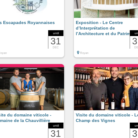
s Escapades Royannaises
Exposition - Le Centre
d’Interprétation de
l’Architecture et du Patrimoin
until
un
31
3
DEC
D
Royan
Royan
site du domaine viticole -
Visite du domaine viticole - L
maine de la Chauvillière
Champ des Vignes
until
un
31
3