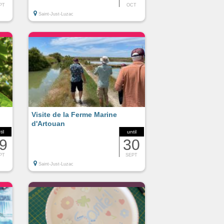
PT
OCT
Saint-Just-Luzac
Visite de la Ferme Marine
d'Artouan
til
until
9
30
PT
SEPT
Saint-Just-Luzac