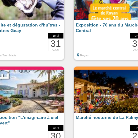
site et dégustation d'huîtres -
Exposition - 70 ans du March
îtres Geay
Central
until
un
31
3
AOUT
AO
a Tremblade
Royan
position "L'imaginaire à ciel
Marché nocturne de La Palmy
vert"
until
un
30
2