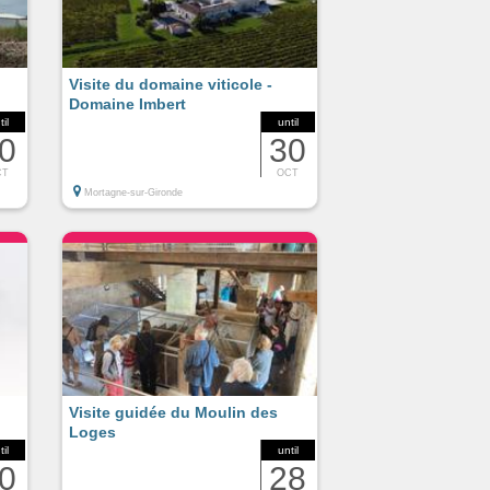
Visite du domaine viticole -
Domaine Imbert
til
until
0
30
CT
OCT
Mortagne-sur-Gironde
Visite guidée du Moulin des
,
Loges
til
until
0
28