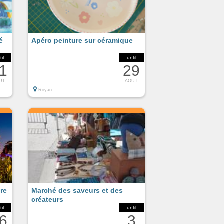
é
Apéro peinture sur céramique
til
until
1
29
UT
AOUT
Royan
re
Marché des saveurs et des
créateurs
til
until
6
3