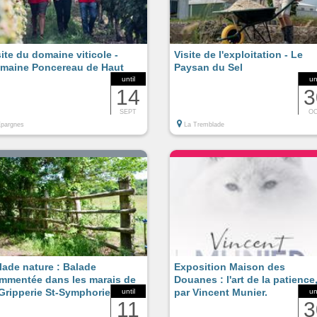
site du domaine viticole -
Visite de l'exploitation - Le
maine Poncereau de Haut
Paysan du Sel
until
un
14
3
SEPT
O
pargnes
La Tremblade
lade nature : Balade
Exposition Maison des
mmentée dans les marais de
Douanes : l'art de la patience
 Gripperie St-Symphorien
par Vincent Munier.
until
un
11
3