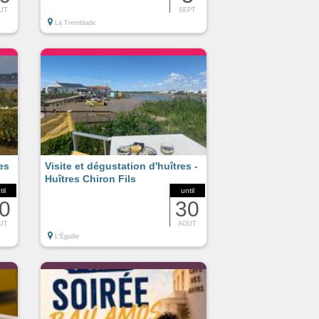
UT
SEPT
La Tremblade
es
Visite et dégustation d'huîtres -
Huîtres Chiron Fils
til
until
0
30
UT
AOUT
L'Éguille