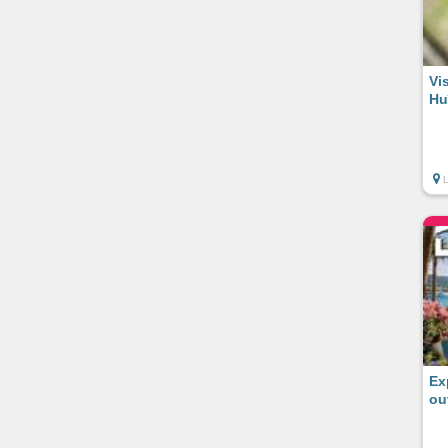
Vi
Hu
L
Ex
ou