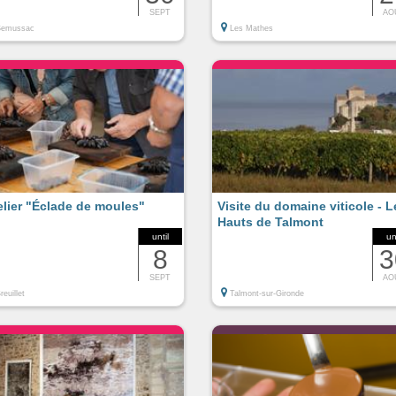
SEPT
AO
Semussac
Les Mathes
elier "Éclade de moules"
Visite du domaine viticole - L
Hauts de Talmont
until
un
8
3
SEPT
AO
reuillet
Talmont-sur-Gironde