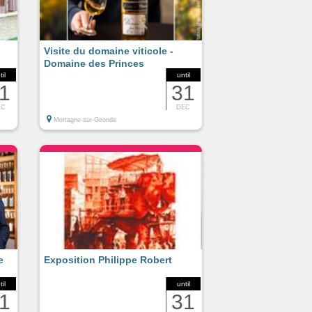
Visite du domaine viticole -
Domaine des Princes
e
til
until
1
31
EC
DEC
Mortagne-sur-Gironde
e
Exposition Philippe Robert
til
until
1
31