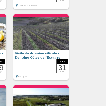
EC
DEC
Talmont-sur-Gironde
 -
Visite du domaine viticole -
Domaine Côtes de l'Estuaire
til
until
9
31
EC
DEC
Épargnes