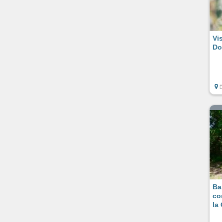
Vi
Do
É
Ba
co
la