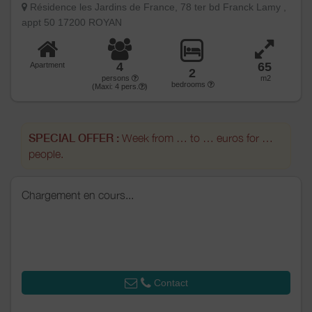
Résidence les Jardins de France, 78 ter bd Franck Lamy ,
appt 50 17200 ROYAN
4
65
Apartment
2
persons
m2
bedrooms
(Maxi:
4
pers.
)
SPECIAL OFFER :
Week from … to … euros for …
people.
Chargement en cours...
Contact