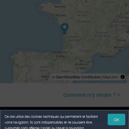
© OpenStreetMap Contributors |
MapLibre
Comment m'y rendre ? >
Ce site utilise des cookies techniques qui permettent et facilitent
OK
votre navigation. Ils sont indispensables et ne sauraient être
Legal Notice
Personal data
Terms of Sales
supprimés sans affecter l’accès au site et la navigation.