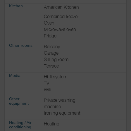
fourniture de draps ; linge de maison.
Kitchen
Amarican Kitchen
Combined freezer
Oven
Microwave oven
Fridge
Other rooms
Balcony
Garage
Sitting room
Terrace
Media
Hi-fi system
TV
Wifi
Other
Private washing
equipment
machine
Ironing equipment
Heating / Air
Heating
conditioning