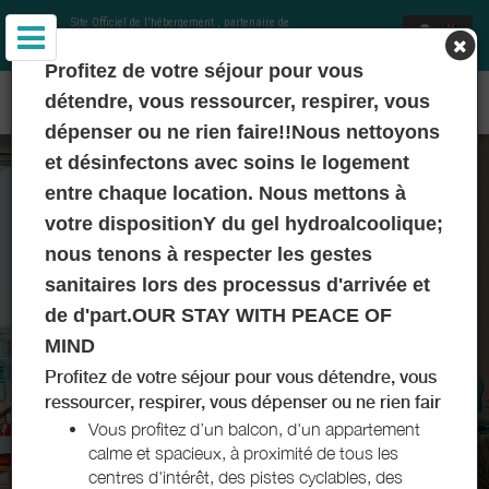
Site Officiel de l'hébergement
, partenaire de
Office de Tourisme Communautaire Royan
Atlantique
et Charentes Tourisme
Profitez de votre séjour pour vous
APPARTEMENT BATIER ROYAN ATLANTIQUE
détendre, vous ressourcer, respirer, vous
dépenser ou ne rien faire!!Nous nettoyons
et désinfectons avec soins le logement
entre chaque location. Nous mettons à
votre dispositionY du gel hydroalcoolique;
nous tenons à respecter les gestes
sanitaires lors des processus d'arrivée et
de d'part.OUR STAY WITH PEACE OF
MIND
Profitez de votre séjour pour vous détendre, vous
ressourcer, respirer, vous dépenser ou ne rien fair
Vous profitez d’un balcon, d'un appartement
calme et spacieux, à proximité de tous les
centres d'intérêt, des pistes cyclables, des