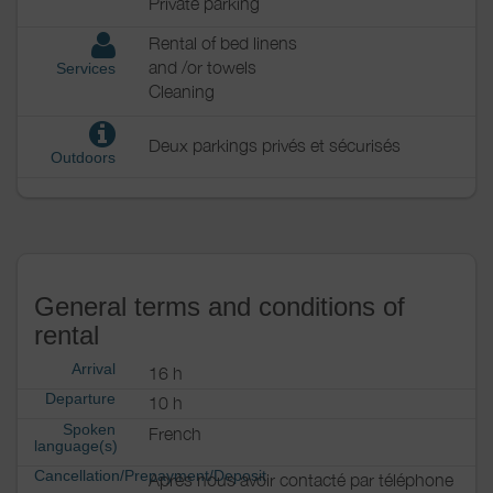
Private parking
Rental of bed linens
and /or towels
Services
Cleaning
Deux parkings privés et sécurisés
Outdoors
General terms and conditions of
rental
Arrival
16 h
Departure
10 h
Spoken
French
language(s)
Cancellation/Prepayment/Deposit
Après nous avoir contacté par téléphone