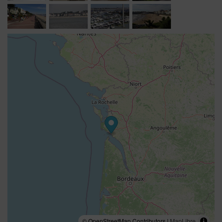
l'architecture des années 1950 qui font l'identité de la
station, explorer les villages de Talmont-sur-Gironde et
Mornac-sur-Seudre, classés parmi les Plus Beaux
Villages de France, embarquer vers les îles de l'estuaire,
déguster les huîtres des ports ostréicoles ou parcourir
les marais et les vignobles de l'arrière-pays.
Parce qu'un séjour réussi passe aussi par les bonnes
adresses, Réjane et Alain partagent volontiers leurs
conseils et mettent à disposition une documentation
complète pour découvrir les incontournables comme les
lieux plus confidentiels, selon les envies de chacun.
L'appartement constitue également une excellente
adresse pour profiter de Royan hors saison. Le littoral
retrouve alors toute sa quiétude, les plages se prêtent
aux longues balades et les terrasses permettent de
savourer une douceur de vivre appréciée des habitués.
Les séjours de trois semaines sont également adaptés
aux curistes souhaitant conjuguer confort, proximité et
© OpenStreetMap Contributors |
MapLibre