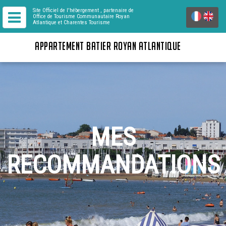
Site Officiel de l'hébergement
, partenaire de
Office de Tourisme Communautaire Royan
Atlantique
et Charentes Tourisme
APPARTEMENT BATIER ROYAN ATLANTIQUE
MES
RECOMMANDATIONS