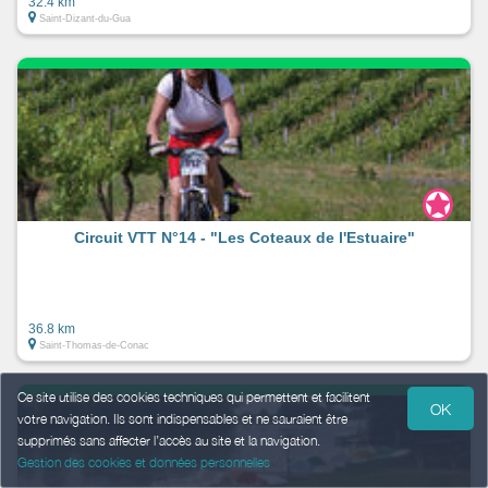
32.4 km
Saint-Dizant-du-Gua
Circuit VTT N°14 - "Les Coteaux de l'Estuaire"
36.8 km
Saint-Thomas-de-Conac
Ce site utilise des cookies techniques qui permettent et facilitent
OK
votre navigation. Ils sont indispensables et ne sauraient être
supprimés sans affecter l’accès au site et la navigation.
Gestion des cookies et données personnelles